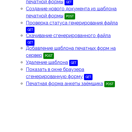
печатной формы
GET
Создание нового документа из шаблона
печатной формы
POST
Проверка статуса генерирования файла
GET
Скачивание сгенерированного файла
GET
Добавление шаблона печатных форм на
сервер
POST
Удаление шаблона
GET
Показать в окне браузера
сгенерированную форму
GET
Печатная форма анкеты заёмщика
POST