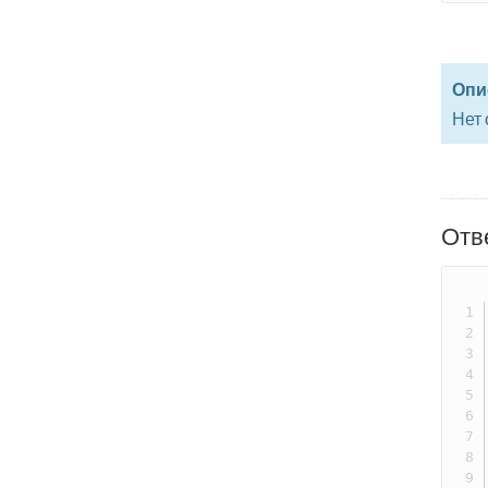
Опи
Нет
Отв