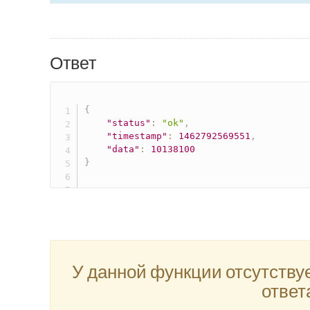
Ответ
{
"status"
:
"ok"
,
"timestamp"
:
1462792569551
,
"data"
:
10138100
}
У данной функции отсутству
ответ