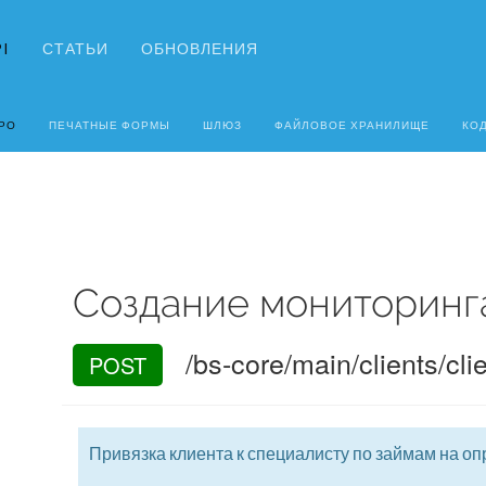
I
СТАТЬИ
ОБНОВЛЕНИЯ
РО
ПЕЧАТНЫЕ ФОРМЫ
ШЛЮЗ
ФАЙЛОВОЕ ХРАНИЛИЩЕ
КО
Создание мониторинг
/bs-core/main/clients/cli
POST
Привязка клиента к специалисту по займам на оп