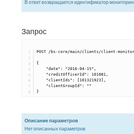
В ответ возвращается идентификатор мониторинг
Запрос
POST /bs-core/main/clients/client-monitor
{

    "date": "2016-04-15",

    "creditOfficerId": 101081,

    "clientIds": [101321923],

    "clientGroupId": ""

}
Описание параметров
Нет описанных параметров