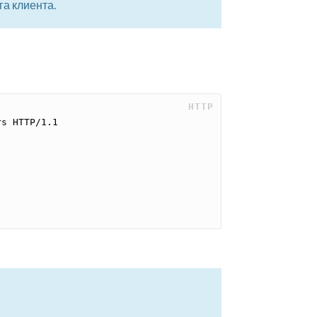
а клиента.
 HTTP
s HTTP/1.1
