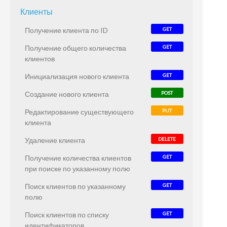
Клиенты
Получение клиента по ID
GET
Получение общего количества
GET
клиентов
Инициализация нового клиента
GET
Создание нового клиента
POST
Редактирование существующего
PUT
клиента
Удаление клиента
DELETE
Получение количества клиентов
GET
при поиске по указанному полю
Поиск клиентов по указанному
GET
полю
Поиск клиентов по списку
GET
идентификаторов