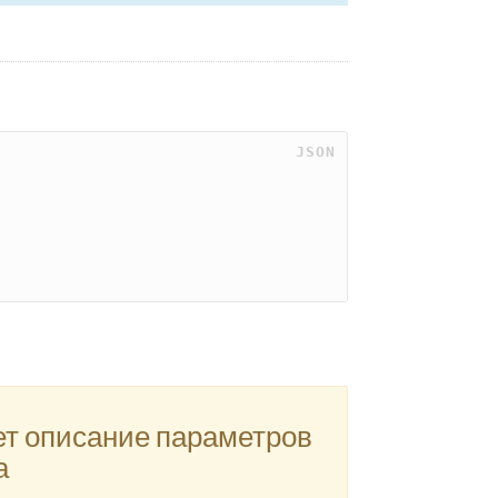
 JSON
ет описание параметров
а