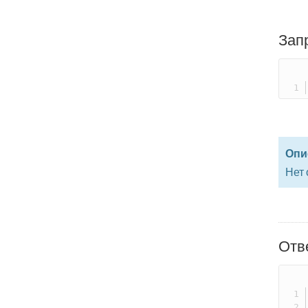
Зап
Опи
Нет
Отв