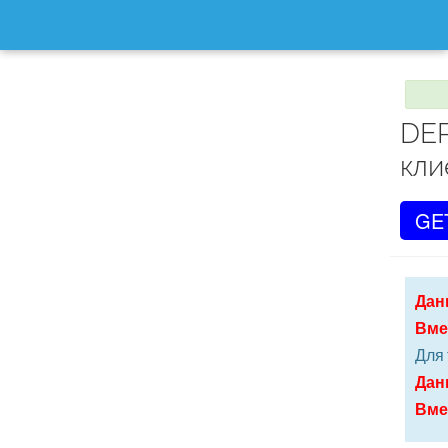
DEP
кли
GE
Дан
Вме
Для 
Дан
Вме