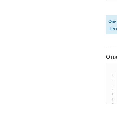
Опи
Нет
Отв